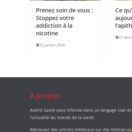
Prenez soin de vous :
Ce qu’
Stoppez votre
aujour
addiction à la
l’apit
nicotine
27 déc
22 janvier 2024
A propos
Avenir Santé vous informe dans un langage clair et
l'actualité du monde de la santé.
Retrouvez des articles médicaux sur des thèmes qu