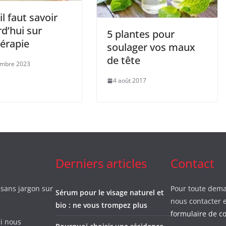
il faut savoir
d’hui sur
5 plantes pour
hérapie
soulager vos maux
de tête
embre 2023
4 août 2017
Derniers articles
Contact
 sans jargon sur
Pour toute dema
Sérum pour le visage naturel et
nous contacter e
bio : ne vous trompez plus
formulaire de c
i nous