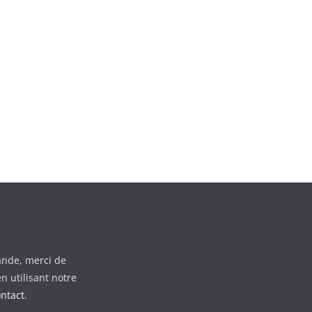
nde, merci de
n utilisant notre
ontact
.