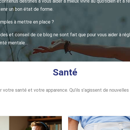
contenus destinés à vous aider à mieux vivre au quotidien et à 
tenir un bon état de forme.
imples à mettre en place ?
ides et conseil de ce blog ne sont fait que pour vous aider à rég
santé mentale…
Santé
er votre santé et votre apparence. Qu’ils s’agissent de nouvelle